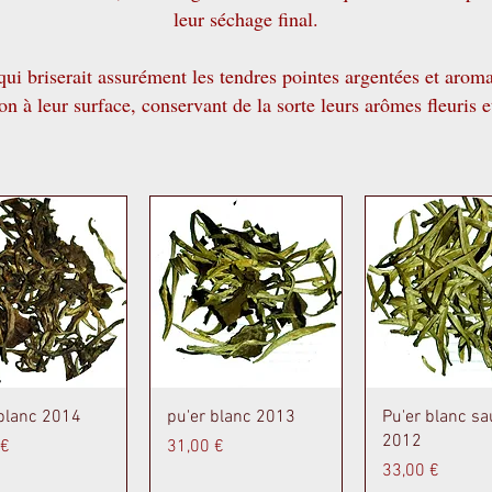
leur séchage final.
qui briserait assurément les tendres pointes argentées et arom
on à leur surface, conservant de la sorte leurs arômes fleuris et
perçu rapide
Aperçu rapide
Aperçu rapi
 blanc 2014
pu'er blanc 2013
Pu'er blanc s
2012
Prix
 €
31,00 €
Prix
33,00 €