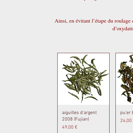
Ainsi, en évitant l’étape du roulage 
d’oxydati
Aperçu rapide
A
aiguilles d'argent
pu'er
2008 (Fujian)
Prix
24,00
Prix
49,00 €