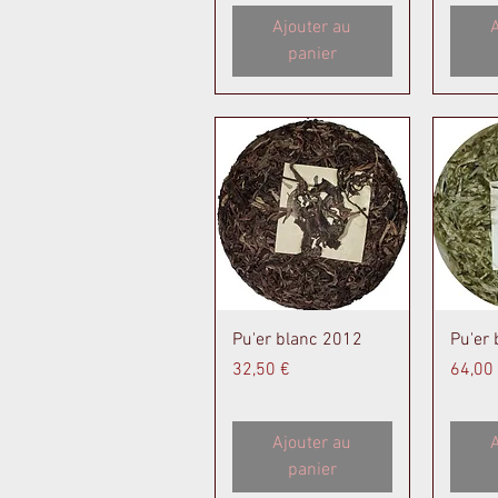
Ajouter au
A
panier
Aperçu rapide
A
Pu'er blanc 2012
Pu'er
Prix
Prix
32,50 €
64,00
Ajouter au
A
panier