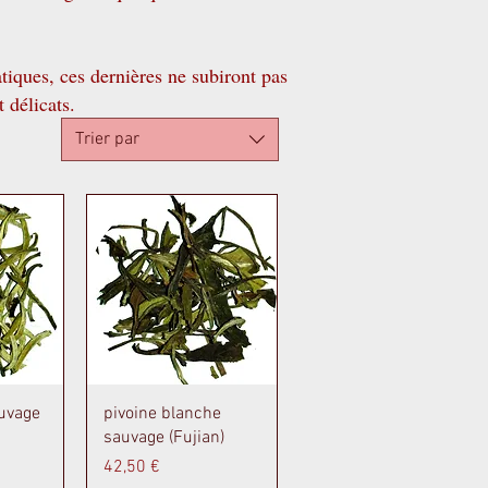
atiques, ces dernières ne subiront pas
 délicats.
Trier par
de
Aperçu rapide
auvage
pivoine blanche
sauvage (Fujian)
Prix
42,50 €