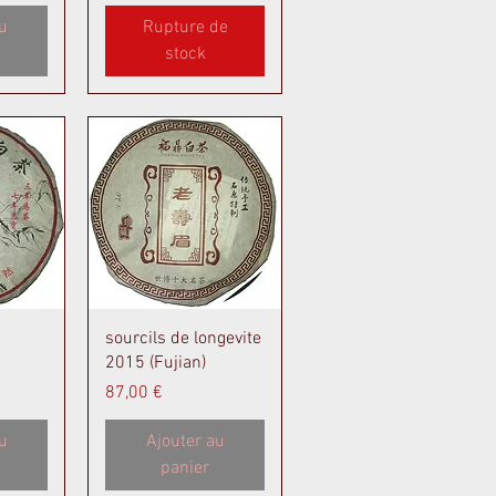
u
Rupture de
stock
de
Aperçu rapide
sourcils de longevite
2015 (Fujian)
Prix
87,00 €
u
Ajouter au
panier