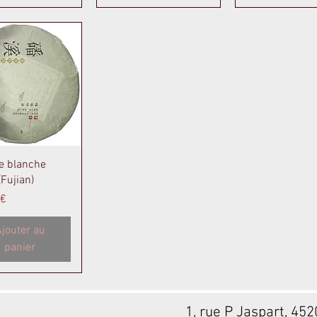
perçu rapide
e blanche
Fujian)
 €
jouter au
panier
1, rue P Jaspart, 45