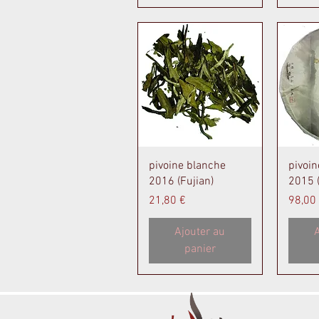
Aperçu rapide
A
pivoine blanche
pivoin
2016 (Fujian)
2015 (
Prix
Prix
21,80 €
98,00
Ajouter au
A
panier