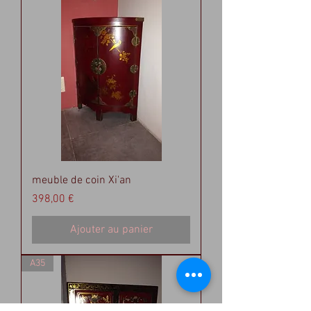
meuble de coin Xi'an
Prix
398,00 €
Ajouter au panier
A35