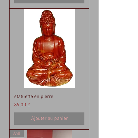
statuette en pierre
Prix
89,00 €
Ajouter au panier
A40