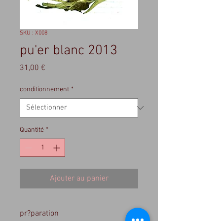
SKU : X008
pu'er blanc 2013
Prix
31,00 €
conditionnement
*
Quantité
*
Ajouter au panier
pr?paration