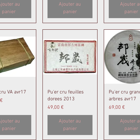
jouter au
Ajouter au
Ajouter a
panier
panier
panier
perçu rapide
Aperçu rapide
Aperçu rapi
cru VA avr17
Pu'er cru feuilles
Pu'er cru gran
dorees 2013
arbres avr17
 €
Prix
Prix
49,00 €
69,00 €
jouter au
Ajouter au
Ajouter a
panier
panier
panier