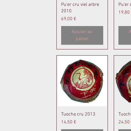
Aperçu rapide
A
Pu'er cru viel arbre
Pu'er
2010
Prix
19,80
Prix
69,00 €
Ajouter au
A
panier
Aperçu rapide
A
Tuocha cru 2013
Tuoch
Prix
Prix
14,50 €
24,50