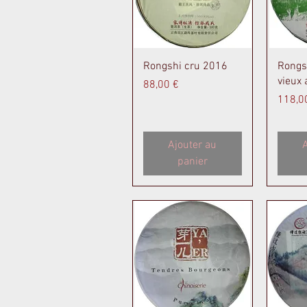
Aperçu rapide
A
Rongshi cru 2016
Rongs
vieux 
Prix
88,00 €
Prix
118,0
Ajouter au
A
panier