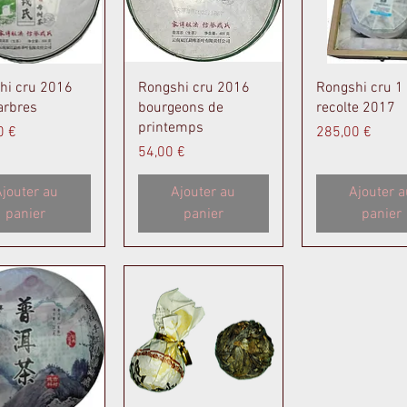
perçu rapide
Aperçu rapide
Aperçu rapi
hi cru 2016
Rongshi cru 2016
Rongshi cru 1 
arbres
bourgeons de
recolte 2017
printemps
Prix
0 €
285,00 €
Prix
54,00 €
jouter au
Ajouter au
Ajouter a
panier
panier
panier