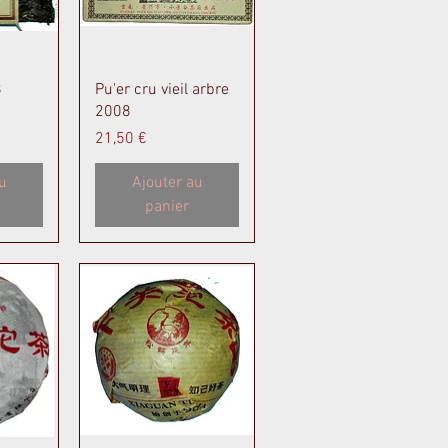
de
Aperçu rapide
8
Pu'er cru vieil arbre
2008
Prix
21,50 €
u
Ajouter au
panier