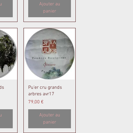
u
Ajouter au
panier
de
Aperçu rapide
ds
Pu'er cru grands
arbres avr17
Prix
79,00 €
u
Ajouter au
panier