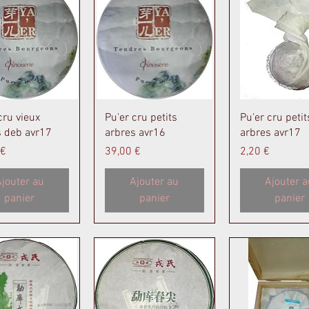
perçu rapide
Aperçu rapide
Aperçu rapi
cru vieux
Pu'er cru petits
Pu'er cru petit
s deb avr17
arbres avr16
arbres avr17
Prix
Prix
 €
39,00 €
2,20 €
jouter au
Ajouter au
Ajouter a
panier
panier
panier