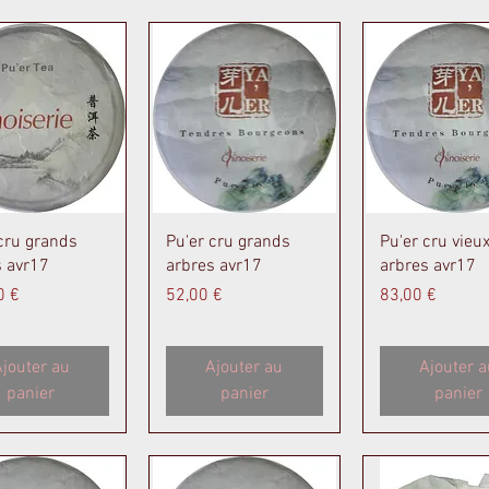
perçu rapide
Aperçu rapide
Aperçu rapi
cru grands
Pu'er cru grands
Pu'er cru vieu
s avr17
arbres avr17
arbres avr17
Prix
Prix
0 €
52,00 €
83,00 €
jouter au
Ajouter au
Ajouter a
panier
panier
panier