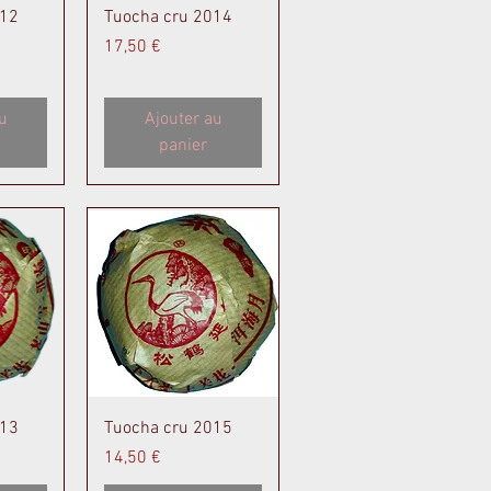
de
Aperçu rapide
012
Tuocha cru 2014
Prix
17,50 €
u
Ajouter au
panier
de
Aperçu rapide
013
Tuocha cru 2015
Prix
14,50 €