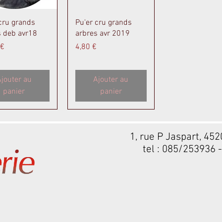
perçu rapide
Aperçu rapide
cru grands
Pu'er cru grands
s deb avr18
arbres avr 2019
Prix
 €
4,80 €
jouter au
Ajouter au
panier
panier
1, rue P Jaspart, 45
tel : 085/253936 