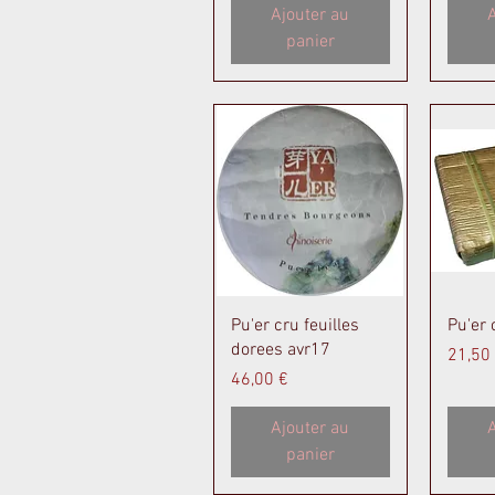
Ajouter au
A
panier
Aperçu rapide
A
Pu'er cru feuilles
Pu'er 
dorees avr17
Prix
21,50
Prix
46,00 €
Ajouter au
A
panier