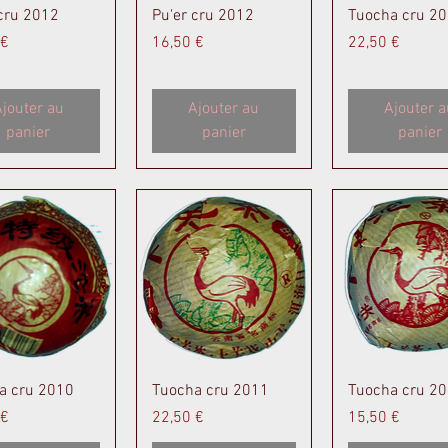
perçu rapide
Aperçu rapide
Aperçu rapi
 cru 2012
Pu'er cru 2012
Tuocha cru 2
Prix
Prix
 €
16,50 €
22,50 €
jouter au
Ajouter au
Ajouter a
panier
panier
panier
perçu rapide
Aperçu rapide
Aperçu rapi
a cru 2010
Tuocha cru 2011
Tuocha cru 2
Prix
Prix
 €
22,50 €
15,50 €