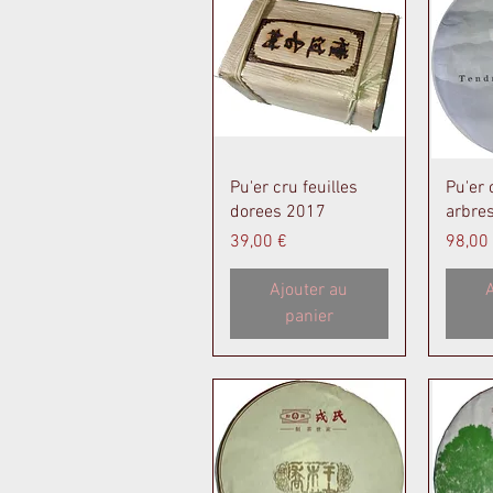
Aperçu rapide
A
Pu'er cru feuilles
Pu'er 
dorees 2017
arbre
Prix
Prix
39,00 €
98,00
Ajouter au
A
panier