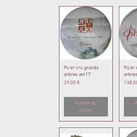
Aperçu rapide
A
Pu'er cru grands
Pu'er 
arbres avr17
arbre
Prix
Prix
39,00 €
138,0
Ajouter au
A
panier