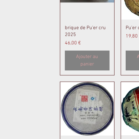
Aperçu rapide
A
brique de Pu'er cru
Pu'er
2025
Prix
19,80
Prix
46,00 €
Ajouter au
A
panier