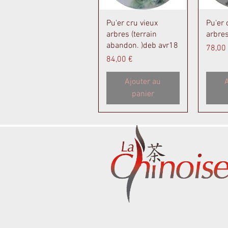
Aperçu rapide
A
Pu'er cru vieux
Pu'er 
arbres (terrain
arbre
abandon. )deb avr18
Prix
78,00
Prix
84,00 €
Ajouter au
A
panier