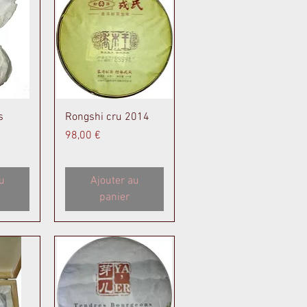
de
Aperçu rapide
s
Rongshi cru 2014
Prix
98,00 €
u
Ajouter au
panier