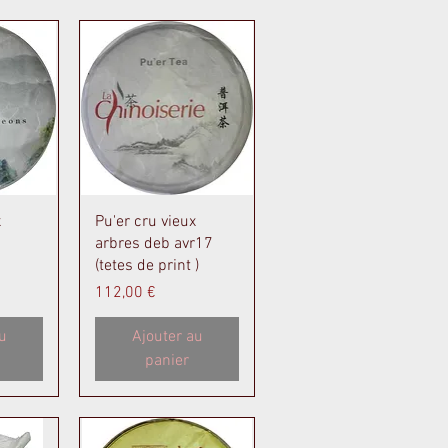
de
Aperçu rapide
x
Pu'er cru vieux
arbres deb avr17
(tetes de print )
Prix
112,00 €
u
Ajouter au
panier