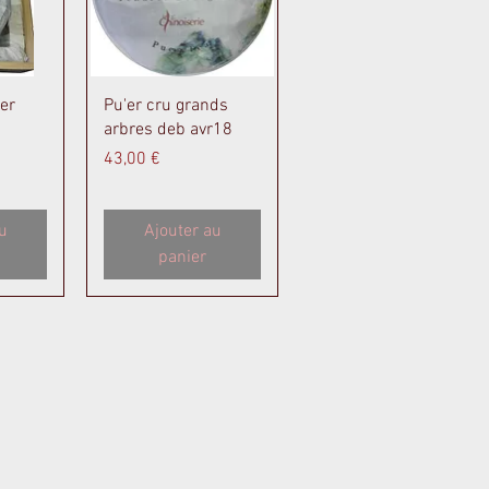
de
Aperçu rapide
er
Pu'er cru grands
arbres deb avr18
Prix
43,00 €
u
Ajouter au
panier