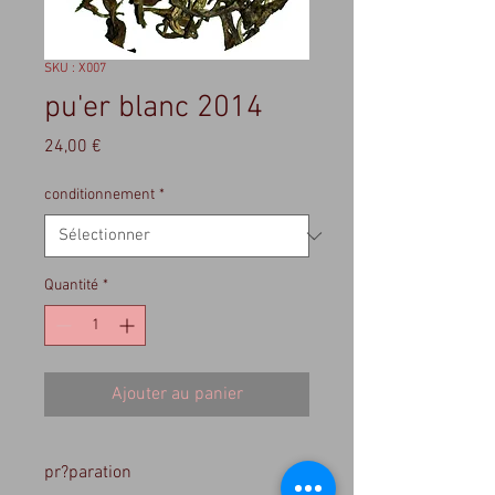
SKU : X007
pu'er blanc 2014
Prix
24,00 €
conditionnement
*
Quantité
*
Ajouter au panier
pr?paration