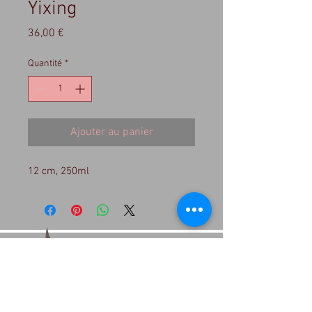
Yixing
Prix
36,00 €
Quantité
*
Ajouter au panier
12 cm, 250ml