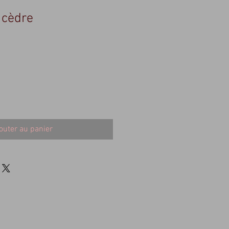
 cèdre
outer au panier