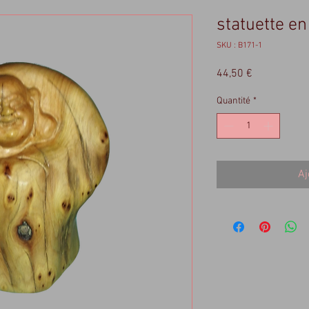
statuette en
SKU : B171-1
Prix
44,50 €
Quantité
*
Aj