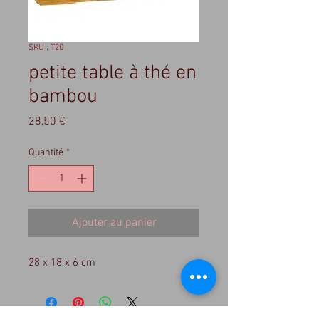
SKU : T20
petite table à thé en
bambou
Prix
28,50 €
Quantité
*
Ajouter au panier
28 x 18 x 6 cm