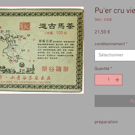
Pu'er cru vi
SKU : X328
Prix
21,50 €
conditionnement
*
Sélectionner
Quantité
*
Aj
preparation
5 gr /theiere de 200 ml