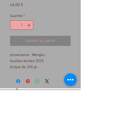
Prix
46,00 €
Quantité
*
Ajouter au panier
provenance : Mengku
feuilles dorées 2025
brique de 330 gr.