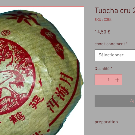
Tuocha cru 
SKU : X384
Prix
14,50 €
conditionnement
*
Sélectionner
Quantité
*
Aj
preparation
5 gr /theiere de 200 ml