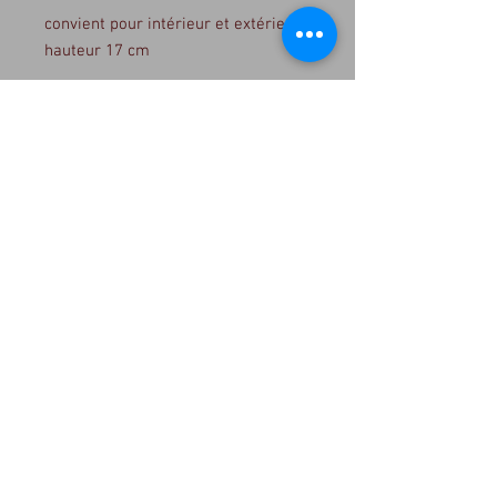
convient pour intérieur et extérieur
hauteur 17 cm
1, rue P Jaspart, 4520 Wanze
(place Faniel)
tel : 085/253936 -
+32 (0)497
864449