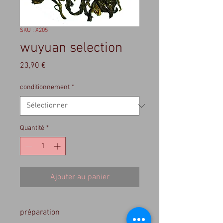
SKU : X205
wuyuan selection
Prix
23,90 €
conditionnement
*
Quantité
*
Ajouter au panier
préparation