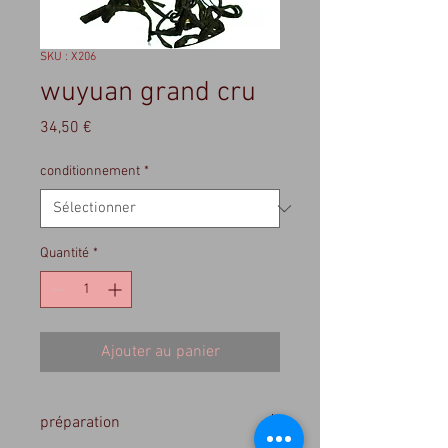
SKU : X206
wuyuan grand cru
Prix
34,50 €
conditionnement
*
Quantité
*
Ajouter au panier
préparation