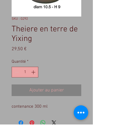
SKU : G292
Theiere en terre de
Yixing
Prix
29,50 €
Quantité
*
Ajouter au panier
contenance 300 ml