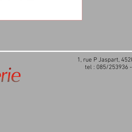
1, rue P Jaspart, 45
tel : 085/253936 