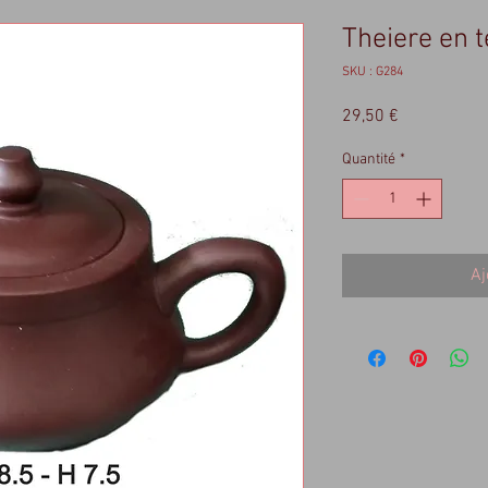
Theiere en t
SKU : G284
Prix
29,50 €
Quantité
*
Aj