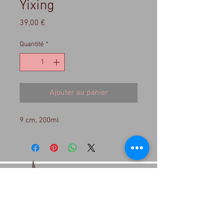
Yixing
Prix
39,00 €
Quantité
*
Ajouter au panier
9 cm, 200ml