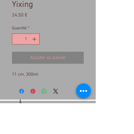
Yixing
Prix
24,50 €
Quantité
*
Ajouter au panier
11 cm, 300ml