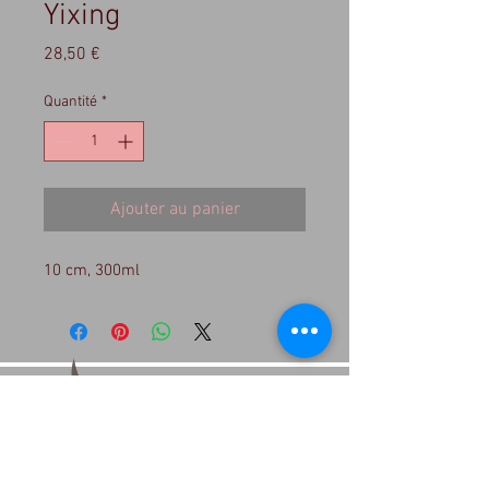
Yixing
Prix
28,50 €
Quantité
*
Ajouter au panier
10 cm, 300ml