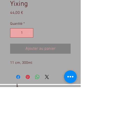
Yixing
Prix
44,00 €
Quantité
*
Ajouter au panier
11 cm, 300ml