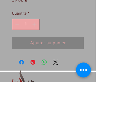
Prix
39,00 €
Quantité
*
Ajouter au panier
1, rue P Jaspart, 4520 Wanze
(place Faniel)