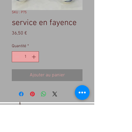
SKU : P75
service en fayence
Prix
36,50 €
Quantité
*
Ajouter au panier