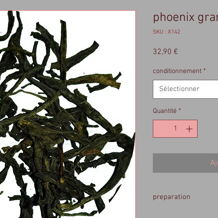
phoenix gra
SKU : X142
Prix
32,90 €
conditionnement
*
Sélectionner
Quantité
*
Aj
preparation
15 a 18 gr / litre