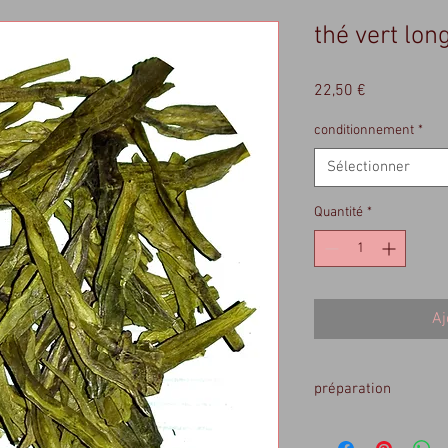
thé vert long
Prix
22,50 €
conditionnement
*
Sélectionner
Quantité
*
Aj
préparation
12 a 15 gr /litre