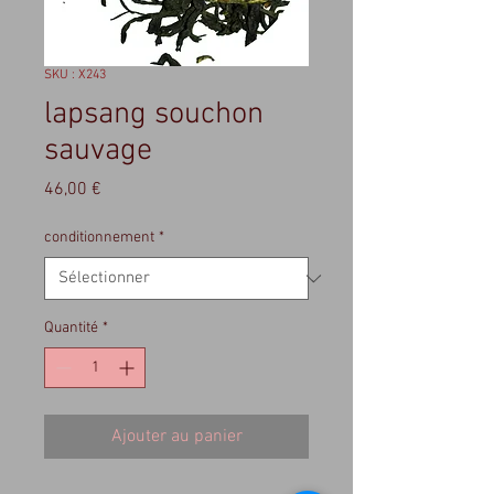
SKU : X243
lapsang souchon
sauvage
Prix
46,00 €
conditionnement
*
Quantité
*
Ajouter au panier