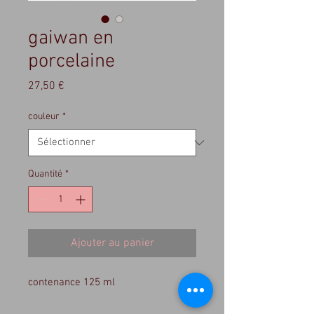
gaiwan en
porcelaine
Prix
27,50 €
couleur
*
Quantité
*
Ajouter au panier
contenance 125 ml