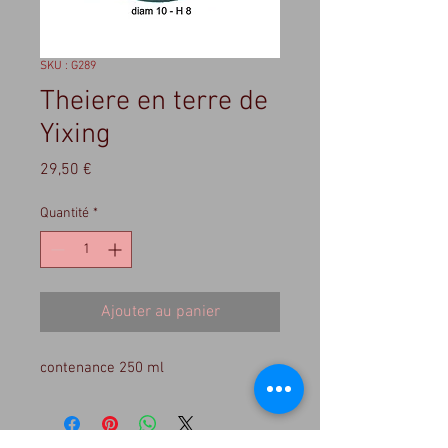
SKU : G289
Theiere en terre de
Yixing
Prix
29,50 €
Quantité
*
Ajouter au panier
contenance 250 ml