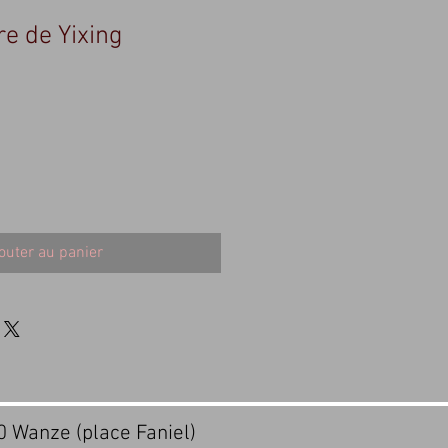
re de Yixing
outer au panier
20 Wanze (place Faniel)