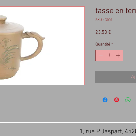
tasse en ter
SKU : G007
Prix
23,50 €
Quantité
*
Aj
1, rue P Jaspart, 45