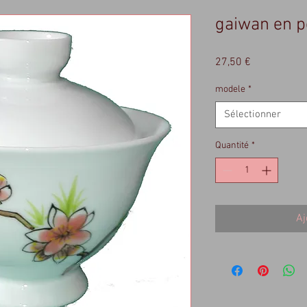
gaiwan en p
Prix
27,50 €
modele
*
Sélectionner
Quantité
*
Aj