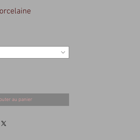
orcelaine
outer au panier