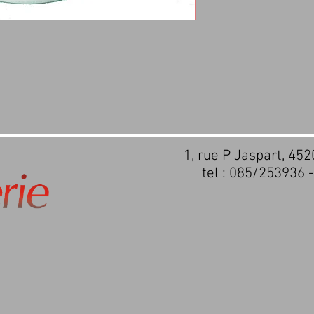
1, rue P Jaspart, 45
tel : 085/253936 