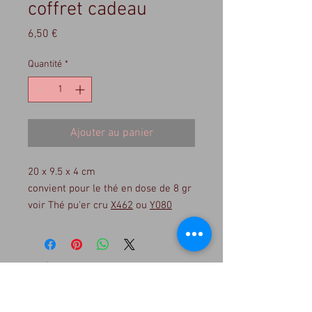
coffret cadeau
Prix
6,50 €
Quantité
*
Ajouter au panier
20 x 9.5 x 4 cm
convient pour le thé en dose de 8 gr
voir Thé pu'er cru
X462
ou
Y080