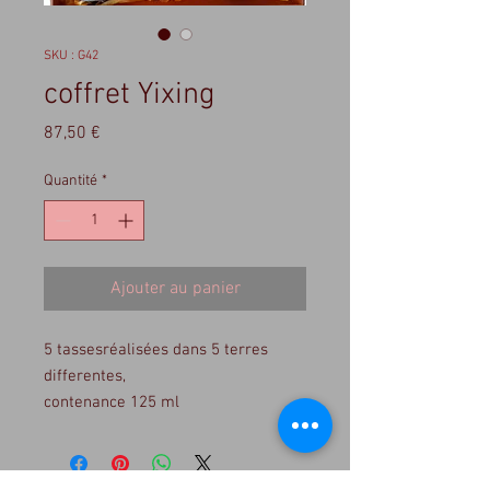
SKU : G42
coffret Yixing
Prix
87,50 €
Quantité
*
Ajouter au panier
5 tassesréalisées dans 5 terres
differentes,
contenance 125 ml