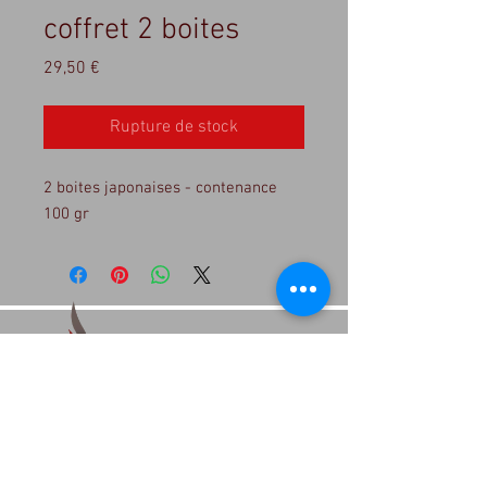
coffret 2 boites
Prix
29,50 €
Rupture de stock
2 boites japonaises - contenance
100 gr
1, rue P Jaspart, 4520 Wanze