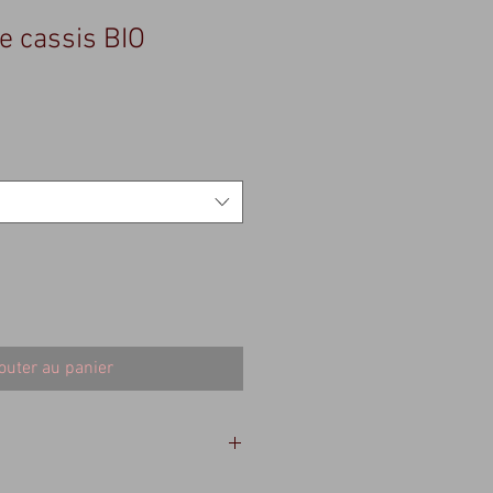
e cassis BIO
outer au panier
au 100� laissez infuser 8 � 12 min