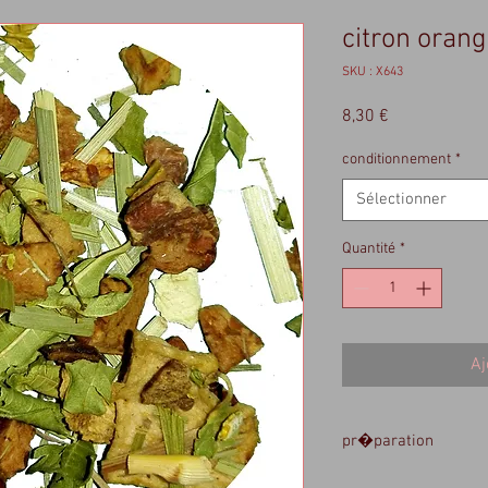
citron orang
SKU : X643
Prix
8,30 €
conditionnement
*
Sélectionner
Quantité
*
Aj
pr�paration
15 � 20 gr / litre - e