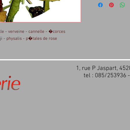
le - verveine - cannelle - �corces 
ji - physalis - p�tales de rose
1, rue P Jaspart, 45
tel : 085/253936 