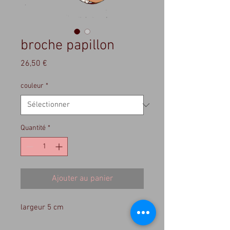
broche papillon
Prix
26,50 €
couleur
*
Quantité
*
Ajouter au panier
largeur 5 cm