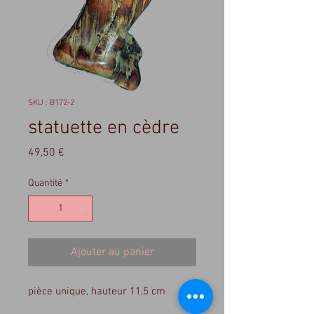
SKU : B172-2
statuette en cèdre
Prix
49,50 €
Quantité
*
Ajouter au panier
pièce unique, hauteur 11,5 cm