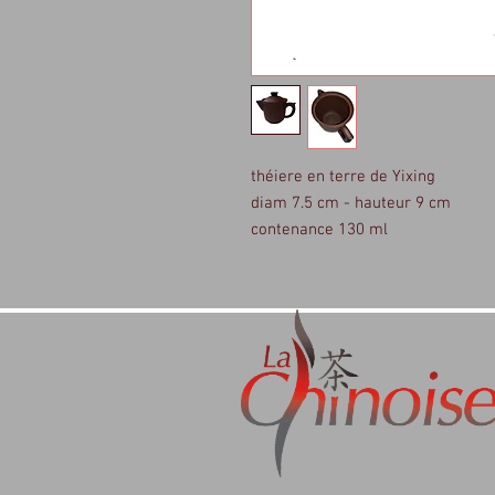
théiere en terre de Yixing
diam 7.5 cm - hauteur 9 cm
contenance 130 ml