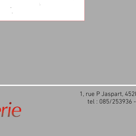
1, rue P Jaspart, 45
tel : 085/253936 