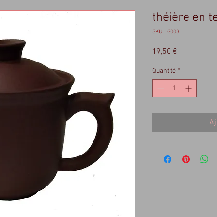
théière en t
SKU : G003
Prix
19,50 €
Quantité
*
Aj