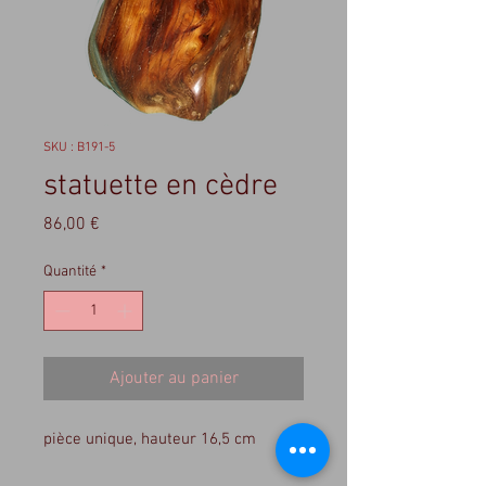
SKU : B191-5
statuette en cèdre
Prix
86,00 €
Quantité
*
Ajouter au panier
pièce unique, hauteur 16,5 cm