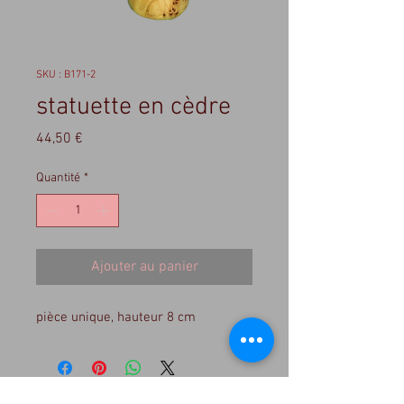
SKU : B171-2
statuette en cèdre
Prix
44,50 €
Quantité
*
Ajouter au panier
pièce unique, hauteur 8 cm