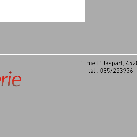
1, rue P Jaspart, 45
tel : 085/253936 