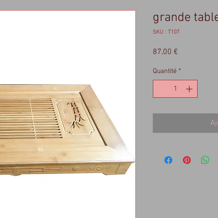
grande tabl
SKU : T107
Prix
87,00 €
Quantité
*
Aj