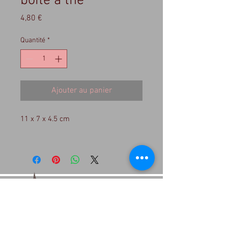
boite à thé
Prix
4,80 €
Quantité
*
Ajouter au panier
11 x 7 x 4.5 cm