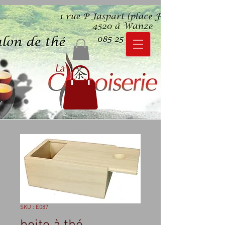
SKU : E087